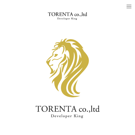
「人.土地.建物をつなぐ」