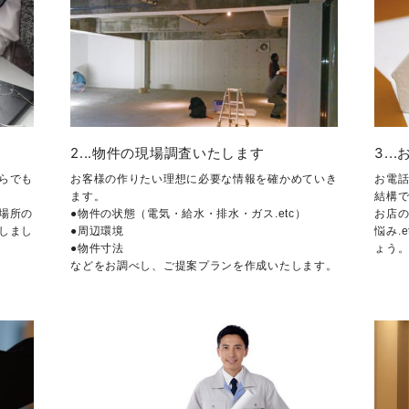
2...物件の現場調査いたします
3.
らでも
お客様の作りたい理想に必要な情報を確かめていき
お電
ます。
結構
場所の
●物件の状態（電気・給水・排水・ガス.etc）
お店
ししまし
●周辺環境
悩み.
●物件寸法
ょう
などをお調べし、ご提案プランを作成いたします。