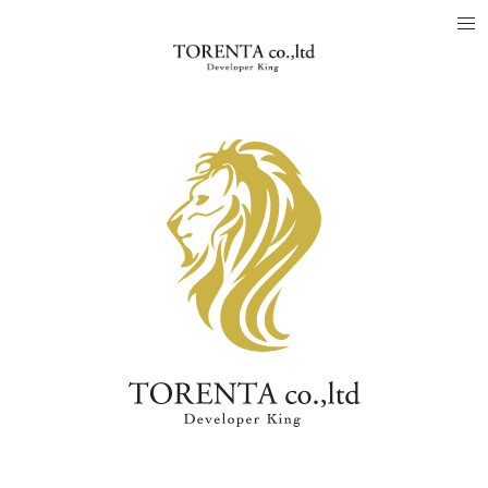
「人.土地.建物をつなぐ」