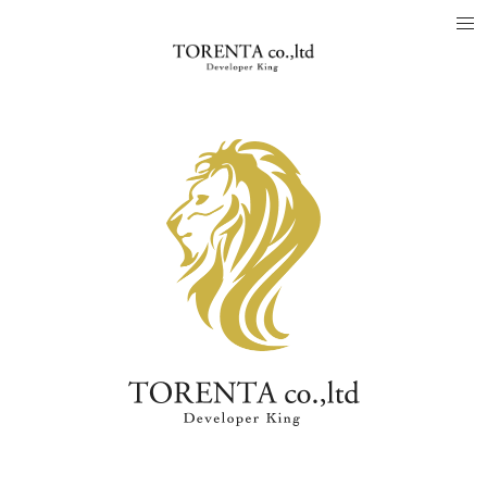
「人.土地.建物をつなぐ」