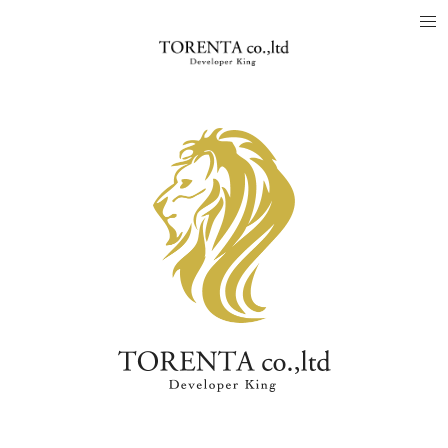
「人.土地.建物をつなぐ」